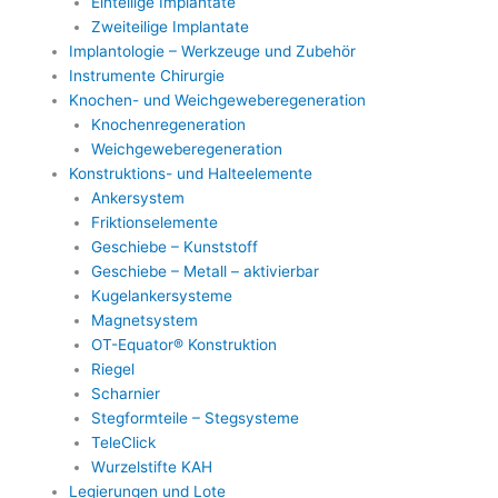
Einteilige Implantate
Zweiteilige Implantate
Implantologie – Werkzeuge und Zubehör
Instrumente Chirurgie
Knochen- und Weichgeweberegeneration
Knochenregeneration
Weichgeweberegeneration
Konstruktions- und Halteelemente
Ankersystem
Friktionselemente
Geschiebe – Kunststoff
Geschiebe – Metall – aktivierbar
Kugelankersysteme
Magnetsystem
OT-Equator® Konstruktion
Riegel
Scharnier
Stegformteile – Stegsysteme
TeleClick
Wurzelstifte KAH
Legierungen und Lote