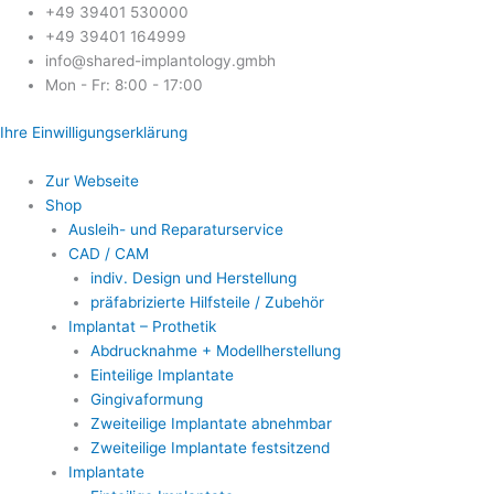
Zum
+49 39401 530000
Inhalt
+49 39401 164999
springen
info@shared-implantology.gmbh
Mon - Fr: 8:00 - 17:00
Ihre Einwilligungserklärung
Zur Webseite
Shop
Ausleih- und Reparaturservice
CAD / CAM
indiv. Design und Herstellung
präfabrizierte Hilfsteile / Zubehör
Implantat – Prothetik
Abdrucknahme + Modellherstellung
Einteilige Implantate
Gingivaformung
Zweiteilige Implantate abnehmbar
Zweiteilige Implantate festsitzend
Implantate