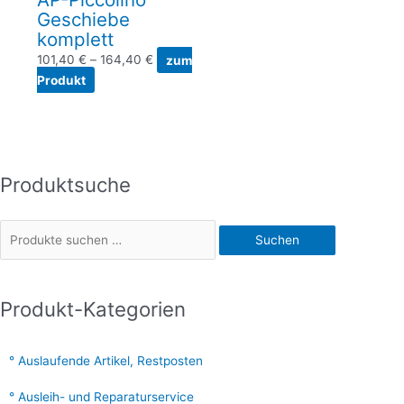
Geschiebe
komplett
101,40
€
–
164,40
€
zum
Produkt
Produktsuche
S
u
c
Suchen
h
e
n
Produkt-Kategorien
n
a
Auslaufende Artikel, Restposten
c
Ausleih- und Reparaturservice
h