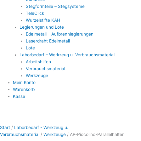
Stegformteile – Stegsysteme
TeleClick
Wurzelstifte KAH
Legierungen und Lote
Edelmetall – Aufbrennlegierungen
Laserdraht Edelmetall
Lote
Laborbedarf – Werkzeug u. Verbrauchsmaterial
Arbeitshilfen
Verbrauchsmaterial
Werkzeuge
Mein Konto
Warenkorb
Kasse
AP-
Dieses
Dieses
Dieses
Piccolino-
Produkt
Produkt
Produkt
Start
/
Laborbedarf - Werkzeug u.
Parallelhalter
weist
weist
weist
Verbrauchsmaterial
/
Werkzeuge
/ AP-Piccolino-Parallelhalter
Menge
mehrere
mehrere
mehrere