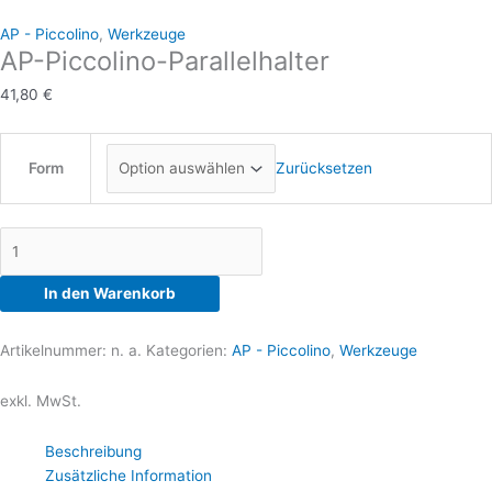
Varianten
Varianten
Varianten
AP - Piccolino
,
Werkzeuge
auf.
auf.
auf.
AP-Piccolino-Parallelhalter
Die
Die
Die
41,80
€
Optionen
Optionen
Optionen
können
können
können
auf
auf
auf
Form
der
der
der
Zurücksetzen
Produktseite
Produktseite
Produktseite
gewählt
gewählt
gewählt
werden
werden
werden
In den Warenkorb
Artikelnummer:
n. a.
Kategorien:
AP - Piccolino
,
Werkzeuge
exkl. MwSt.
Beschreibung
Zusätzliche Information