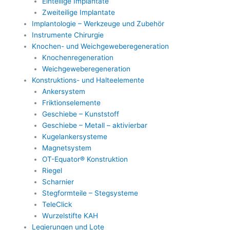
Einteilige Implantate
Zweiteilige Implantate
Implantologie – Werkzeuge und Zubehör
Instrumente Chirurgie
Knochen- und Weichgeweberegeneration
Knochenregeneration
Weichgeweberegeneration
Konstruktions- und Halteelemente
Ankersystem
Friktionselemente
Geschiebe – Kunststoff
Geschiebe – Metall – aktivierbar
Kugelankersysteme
Magnetsystem
OT-Equator® Konstruktion
Riegel
Scharnier
Stegformteile – Stegsysteme
TeleClick
Wurzelstifte KAH
Legierungen und Lote