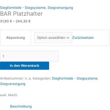
Varianten
Varianten
Varianten
Varianten
Stegformteile - Stegsysteme
,
Stegversorgung
auf.
auf.
auf.
auf.
BAR Platzhalter
Die
Die
Die
Die
31,90
€
–
244,30
€
Optionen
Optionen
Optionen
Optionen
können
können
können
können
auf
auf
auf
auf
Abpackung
der
der
der
der
Zurücksetzen
Produktseite
Produktseite
Produktseite
Produktseite
gewählt
gewählt
gewählt
gewählt
werden
werden
werden
werden
In den Warenkorb
Artikelnummer:
n. a.
Kategorien:
Stegformteile - Stegsysteme
,
Stegversorgung
exkl. MwSt.
Beschreibung