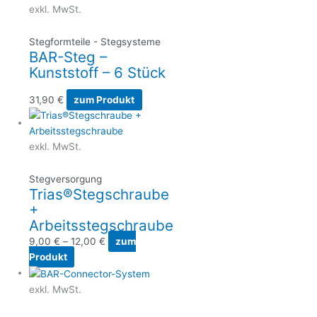
exkl. MwSt.
Stegformteile - Stegsysteme
BAR-Steg –
Kunststoff – 6 Stück
31,90
€
zum Produkt
exkl. MwSt.
Stegversorgung
Trias®Stegschraube
+
Arbeitsstegschraube
9,00
€
–
12,00
€
zum
Produkt
exkl. MwSt.