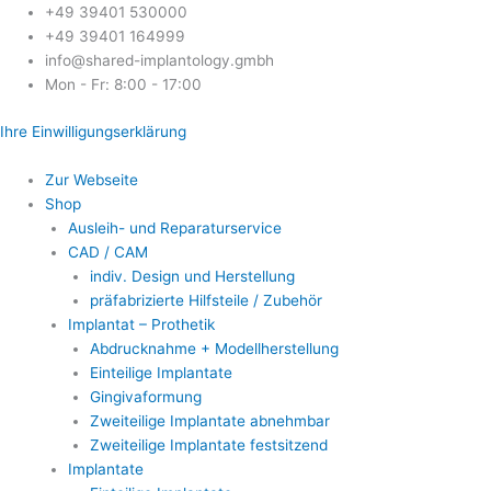
Zum
+49 39401 530000
Inhalt
+49 39401 164999
springen
info@shared-implantology.gmbh
Mon - Fr: 8:00 - 17:00
Ihre Einwilligungserklärung
Zur Webseite
Shop
Ausleih- und Reparaturservice
CAD / CAM
indiv. Design und Herstellung
präfabrizierte Hilfsteile / Zubehör
Implantat – Prothetik
Abdrucknahme + Modellherstellung
Einteilige Implantate
Gingivaformung
Zweiteilige Implantate abnehmbar
Zweiteilige Implantate festsitzend
Implantate