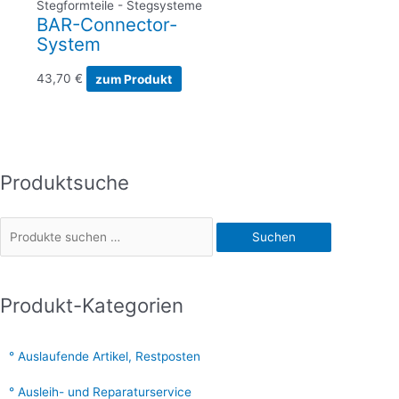
Stegformteile - Stegsysteme
BAR-Connector-
System
43,70
€
zum Produkt
Produktsuche
S
u
c
Suchen
h
e
n
Produkt-Kategorien
n
a
Auslaufende Artikel, Restposten
c
Ausleih- und Reparaturservice
h