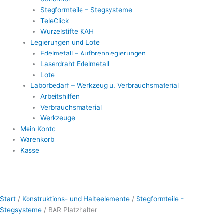
Stegformteile – Stegsysteme
TeleClick
Wurzelstifte KAH
Legierungen und Lote
Edelmetall – Aufbrennlegierungen
Laserdraht Edelmetall
Lote
Laborbedarf – Werkzeug u. Verbrauchsmaterial
Arbeitshilfen
Verbrauchsmaterial
Werkzeuge
Mein Konto
Warenkorb
Kasse
BAR
Dieses
Dieses
Dieses
Dieses
Platzhalter
Produkt
Produkt
Produkt
Produkt
Start
/
Konstruktions- und Halteelemente
/
Stegformteile -
Menge
weist
weist
weist
weist
Stegsysteme
/ BAR Platzhalter
mehrere
mehrere
mehrere
mehrere