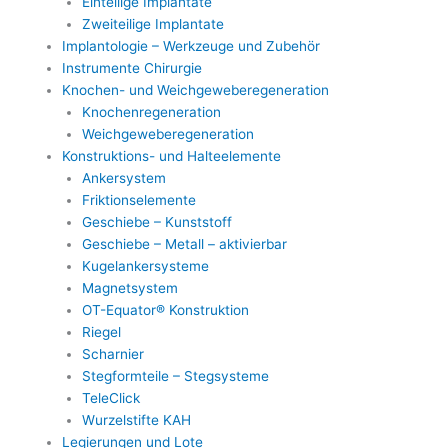
Einteilige Implantate
Zweiteilige Implantate
Implantologie – Werkzeuge und Zubehör
Instrumente Chirurgie
Knochen- und Weichgeweberegeneration
Knochenregeneration
Weichgeweberegeneration
Konstruktions- und Halteelemente
Ankersystem
Friktionselemente
Geschiebe – Kunststoff
Geschiebe – Metall – aktivierbar
Kugelankersysteme
Magnetsystem
OT-Equator® Konstruktion
Riegel
Scharnier
Stegformteile – Stegsysteme
TeleClick
Wurzelstifte KAH
Legierungen und Lote