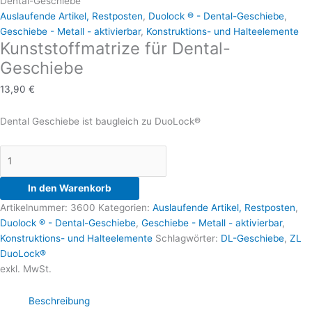
Dental-Geschiebe
Menge
Varianten
Auslaufende Artikel, Restposten
,
Duolock ® - Dental-Geschiebe
,
auf.
Geschiebe - Metall - aktivierbar
,
Konstruktions- und Halteelemente
Kunststoffmatrize für Dental-
Die
Optionen
Geschiebe
können
13,90
€
auf
der
Dental Geschiebe ist baugleich zu DuoLock®
Produktseite
gewählt
werden
In den Warenkorb
Artikelnummer:
3600
Kategorien:
Auslaufende Artikel, Restposten
,
Duolock ® - Dental-Geschiebe
,
Geschiebe - Metall - aktivierbar
,
Konstruktions- und Halteelemente
Schlagwörter:
DL-Geschiebe
,
ZL
DuoLock®
exkl. MwSt.
Beschreibung