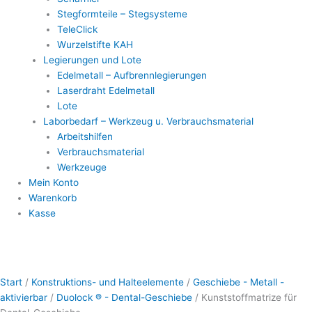
Stegformteile – Stegsysteme
TeleClick
Wurzelstifte KAH
Legierungen und Lote
Edelmetall – Aufbrennlegierungen
Laserdraht Edelmetall
Lote
Laborbedarf – Werkzeug u. Verbrauchsmaterial
Arbeitshilfen
Verbrauchsmaterial
Werkzeuge
Mein Konto
Warenkorb
Kasse
Kunststoffmatrize
Dieses
für
Produkt
Start
/
Konstruktions- und Halteelemente
/
Geschiebe - Metall -
Dental-
weist
aktivierbar
/
Duolock ® - Dental-Geschiebe
/ Kunststoffmatrize für
Geschiebe
mehrere