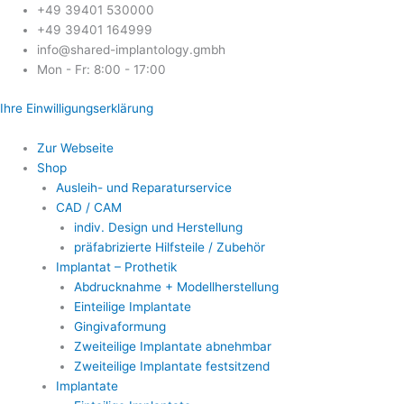
Zum
+49 39401 530000
Inhalt
+49 39401 164999
springen
info@shared-implantology.gmbh
Mon - Fr: 8:00 - 17:00
Ihre Einwilligungserklärung
Zur Webseite
Shop
Ausleih- und Reparaturservice
CAD / CAM
indiv. Design und Herstellung
präfabrizierte Hilfsteile / Zubehör
Implantat – Prothetik
Abdrucknahme + Modellherstellung
Einteilige Implantate
Gingivaformung
Zweiteilige Implantate abnehmbar
Zweiteilige Implantate festsitzend
Implantate