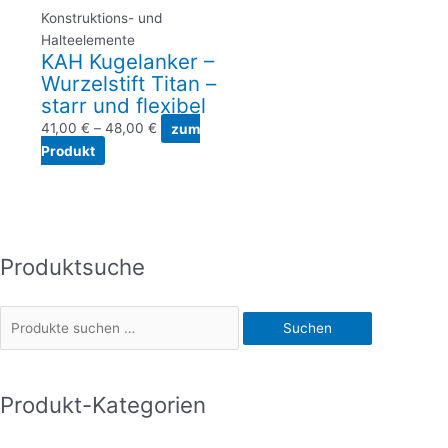
Konstruktions- und
Halteelemente
KAH Kugelanker –
Wurzelstift Titan –
starr und flexibel
41,00
€
–
48,00
€
zum
Produkt
Produktsuche
S
u
c
Suchen
h
e
n
Produkt-Kategorien
n