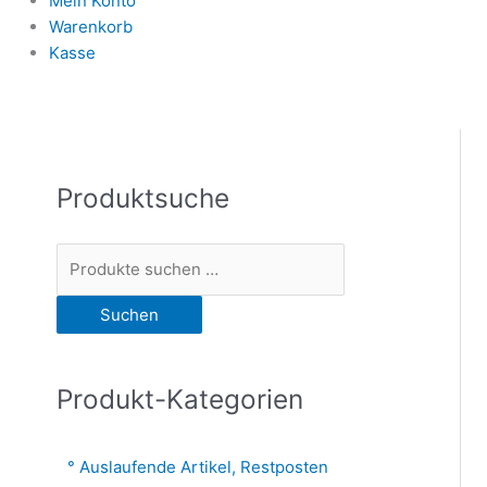
Mein Konto
Warenkorb
Kasse
Produktsuche
S
u
c
h
Suchen
e
n
n
Produkt-Kategorien
a
c
Auslaufende Artikel, Restposten
h