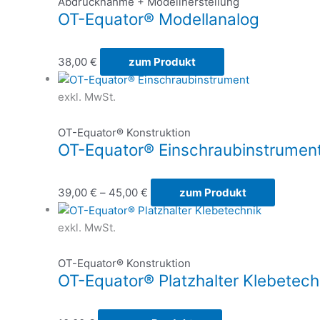
Abdrucknahme + Modellherstellung
OT-Equator® Modellanalog
38,00
€
zum Produkt
exkl. MwSt.
OT-Equator® Konstruktion
OT-Equator® Einschraubinstrumen
39,00
€
–
45,00
€
zum Produkt
exkl. MwSt.
OT-Equator® Konstruktion
OT-Equator® Platzhalter Klebetech