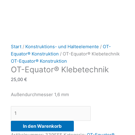
OT-
Dieses
Equator®
Produkt
Start
/
Konstruktions- und Halteelemente
/
OT-
Klebetechnik
weist
Equator® Konstruktion
/ OT-Equator® Klebetechnik
Menge
mehrere
OT-Equator® Konstruktion
OT-Equator® Klebetechnik
Variante
auf.
25,00
€
Die
Optione
Außendurchmesser 1,6 mm
können
auf
der
Produkts
gewählt
In den Warenkorb
werden
Artikelnummer:
339SFE
Kategorie:
OT-Equator®