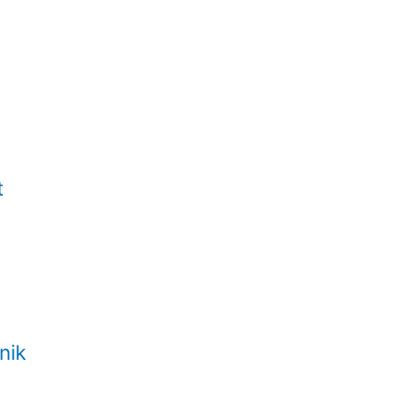
t
nik