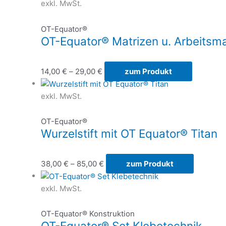
exkl. MwSt.
OT-Equator®
OT-Equator® Matrizen u. Arbeitsma
14,00
€
–
29,00
€
zum Produkt
exkl. MwSt.
OT-Equator®
Wurzelstift mit OT Equator® Titan
38,00
€
–
85,00
€
zum Produkt
exkl. MwSt.
OT-Equator® Konstruktion
OT-Equator® Set Klebetechnik