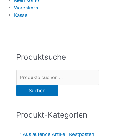
Mein Konto
Warenkorb
Kasse
Produktsuche
S
u
c
h
Suchen
e
n
n
Produkt-Kategorien
a
c
Auslaufende Artikel, Restposten
h