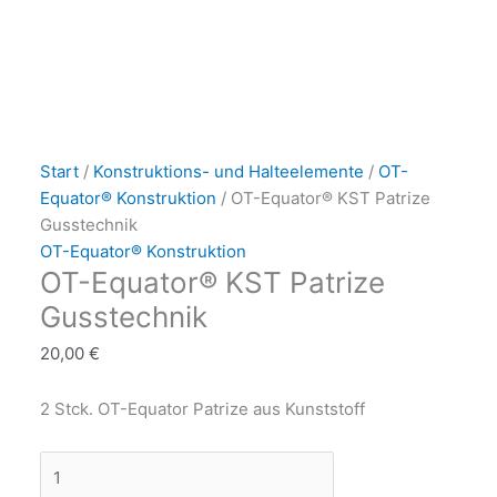
OT-
Dieses
Dieses
Dieses
Equator®
Produkt
Produkt
Produkt
Start
/
Konstruktions- und Halteelemente
/
OT-
KST
weist
weist
weist
Equator® Konstruktion
/ OT-Equator® KST Patrize
Patrize
mehrere
mehrere
mehrere
Gusstechnik
Gusstechnik
Varianten
Variante
Variante
OT-Equator® Konstruktion
OT-Equator® KST Patrize
Menge
auf.
auf.
auf.
Die
Die
Die
Gusstechnik
Optionen
Optionen
Optione
20,00
€
können
können
können
auf
auf
auf
2 Stck. OT-Equator Patrize aus Kunststoff
der
der
der
Produkts
Produkts
Produkts
gewählt
gewählt
gewählt
werden
werden
werden