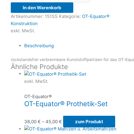
In den Warenkorb
Artikelnummer:
151SS
Kategorie:
OT-Equator®
Konstruktion
exkl. MwSt.
Beschreibung
rückstandsfrei verbrennbare Kunststoffpatrizen für das OT-Eq
Ähnliche Produkte
exkl. MwSt.
OT-Equator®
OT-Equator® Prothetik-Set
38,00
€
–
45,00
€
zum Produkt