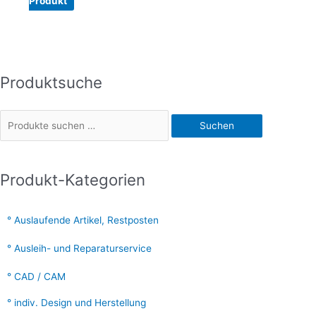
Produkt
Produktsuche
S
u
c
Suchen
h
e
n
Produkt-Kategorien
n
a
Auslaufende Artikel, Restposten
c
Ausleih- und Reparaturservice
h
:
CAD / CAM
indiv. Design und Herstellung