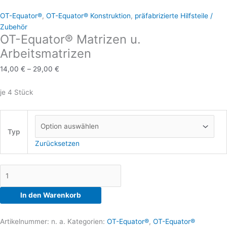
Arbeitsmatrizen
Varianten
Varianten
OT-Equator®
,
OT-Equator® Konstruktion
,
präfabrizierte Hilfsteile /
Menge
auf.
auf.
Zubehör
Die
Die
OT-Equator® Matrizen u.
Optionen
Optionen
Arbeitsmatrizen
können
können
auf
auf
14,00
€
–
29,00
€
der
der
Produktseite
Produktseite
je 4 Stück
gewählt
gewählt
werden
werden
Typ
Zurücksetzen
In den Warenkorb
Artikelnummer:
n. a.
Kategorien:
OT-Equator®
,
OT-Equator®