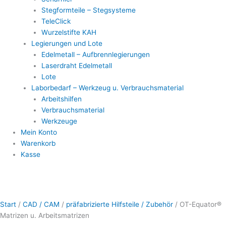
Stegformteile – Stegsysteme
TeleClick
Wurzelstifte KAH
Legierungen und Lote
Edelmetall – Aufbrennlegierungen
Laserdraht Edelmetall
Lote
Laborbedarf – Werkzeug u. Verbrauchsmaterial
Arbeitshilfen
Verbrauchsmaterial
Werkzeuge
Mein Konto
Warenkorb
Kasse
OT-
Dieses
Dieses
Equator®
Produkt
Produkt
Start
/
CAD / CAM
/
präfabrizierte Hilfsteile / Zubehör
/ OT-Equator®
Matrizen
weist
weist
Matrizen u. Arbeitsmatrizen
u.
mehrere
mehrere