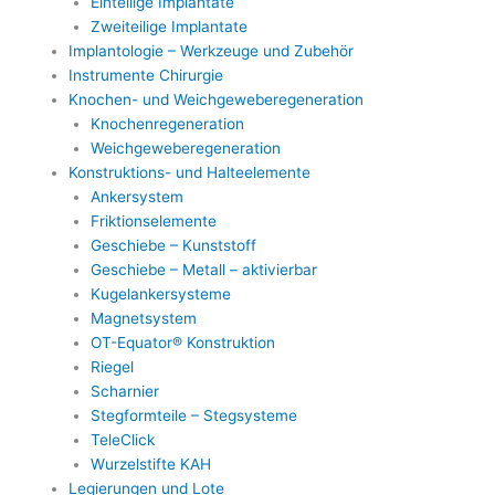
Einteilige Implantate
Zweiteilige Implantate
Implantologie – Werkzeuge und Zubehör
Instrumente Chirurgie
Knochen- und Weichgeweberegeneration
Knochenregeneration
Weichgeweberegeneration
Konstruktions- und Halteelemente
Ankersystem
Friktionselemente
Geschiebe – Kunststoff
Geschiebe – Metall – aktivierbar
Kugelankersysteme
Magnetsystem
OT-Equator® Konstruktion
Riegel
Scharnier
Stegformteile – Stegsysteme
TeleClick
Wurzelstifte KAH
Legierungen und Lote