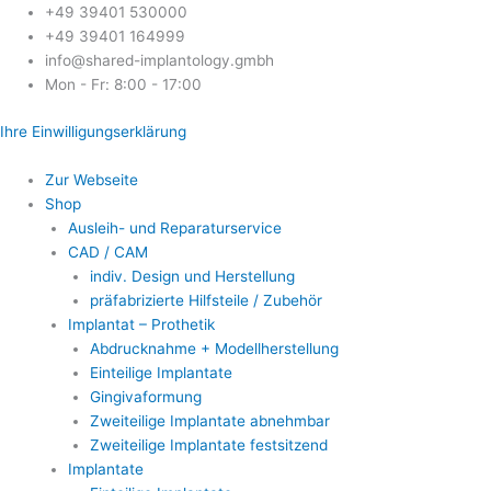
Zum
+49 39401 530000
Inhalt
+49 39401 164999
springen
info@shared-implantology.gmbh
Mon - Fr: 8:00 - 17:00
Ihre Einwilligungserklärung
Zur Webseite
Shop
Ausleih- und Reparaturservice
CAD / CAM
indiv. Design und Herstellung
präfabrizierte Hilfsteile / Zubehör
Implantat – Prothetik
Abdrucknahme + Modellherstellung
Einteilige Implantate
Gingivaformung
Zweiteilige Implantate abnehmbar
Zweiteilige Implantate festsitzend
Implantate